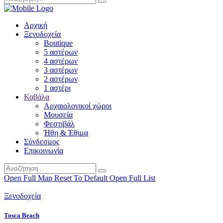
Αρχική
Ξενοδοχεία
Boutique
5 αστέρων
4 αστέρων
3 αστέρων
2 αστέρων
1 αστέρι
Καβάλα
Αρχαιολογικοί χώροι
Μουσεία
Φεστιβάλ
Ήθη & Έθιμα
Σύνδεσμος
Επικοινωνία
Open Full Map
Reset To Default
Open Full List
Ξενοδοχεία
Tosca Beach