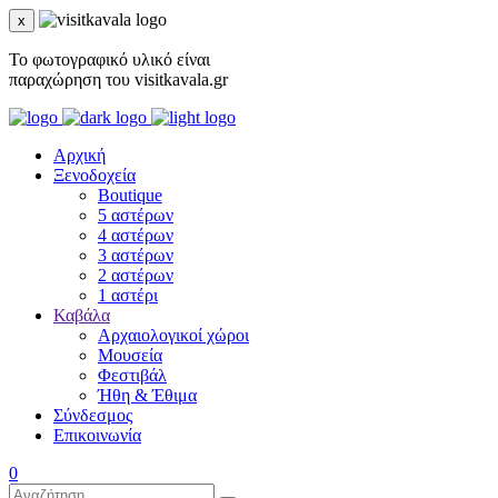
x
Το φωτογραφικό υλικό είναι
παραχώρηση του visitkavala.gr
Αρχική
Ξενοδοχεία
Boutique
5 αστέρων
4 αστέρων
3 αστέρων
2 αστέρων
1 αστέρι
Καβάλα
Αρχαιολογικοί χώροι
Μουσεία
Φεστιβάλ
Ήθη & Έθιμα
Σύνδεσμος
Επικοινωνία
0