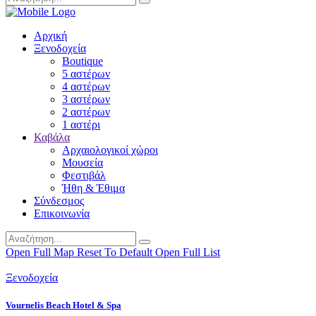
Αρχική
Ξενοδοχεία
Boutique
5 αστέρων
4 αστέρων
3 αστέρων
2 αστέρων
1 αστέρι
Καβάλα
Αρχαιολογικοί χώροι
Μουσεία
Φεστιβάλ
Ήθη & Έθιμα
Σύνδεσμος
Επικοινωνία
Open Full Map
Reset To Default
Open Full List
Ξενοδοχεία
Vournelis Beach Hotel & Spa