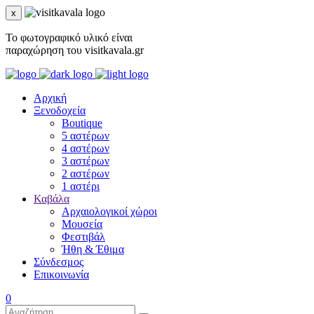
x
Το φωτογραφικό υλικό είναι
παραχώρηση του visitkavala.gr
Αρχική
Ξενοδοχεία
Boutique
5 αστέρων
4 αστέρων
3 αστέρων
2 αστέρων
1 αστέρι
Καβάλα
Αρχαιολογικοί χώροι
Μουσεία
Φεστιβάλ
Ήθη & Έθιμα
Σύνδεσμος
Επικοινωνία
0