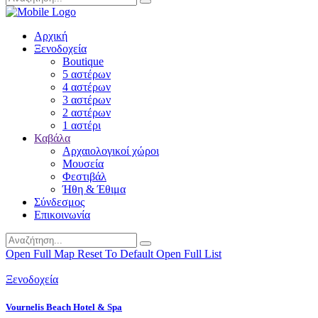
Αρχική
Ξενοδοχεία
Boutique
5 αστέρων
4 αστέρων
3 αστέρων
2 αστέρων
1 αστέρι
Καβάλα
Αρχαιολογικοί χώροι
Μουσεία
Φεστιβάλ
Ήθη & Έθιμα
Σύνδεσμος
Επικοινωνία
Open Full Map
Reset To Default
Open Full List
Ξενοδοχεία
Vournelis Beach Hotel & Spa