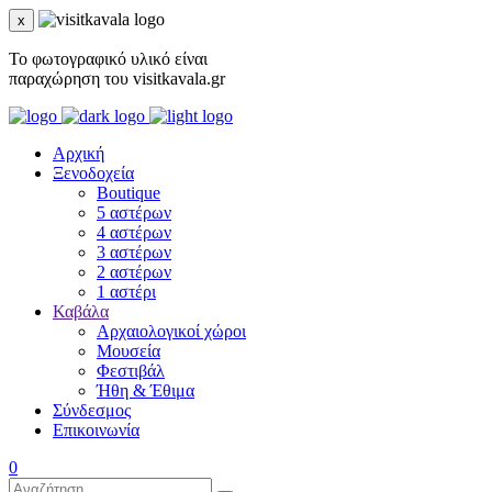
x
Το φωτογραφικό υλικό είναι
παραχώρηση του visitkavala.gr
Αρχική
Ξενοδοχεία
Boutique
5 αστέρων
4 αστέρων
3 αστέρων
2 αστέρων
1 αστέρι
Καβάλα
Αρχαιολογικοί χώροι
Μουσεία
Φεστιβάλ
Ήθη & Έθιμα
Σύνδεσμος
Επικοινωνία
0