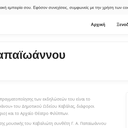
κτυακή εμπειρία σου. Εφόσον συνεχίσεις, συμφωνείς με την χρήση των c
Αρχική
Ξενοδ
Παπαϊωάννου
ι πραγματοποίησης των εκδηλώσεών του είναι το
ϊωάνου» του Δημοτικού Ωδείου Καβάλας, διάφοροι
ριο) και το Αρχαίο Θέατρο Φιλίππων.
της μουσικής του Καβαλιώτη συνθέτη Γ. Α. Παπαϊωάννου