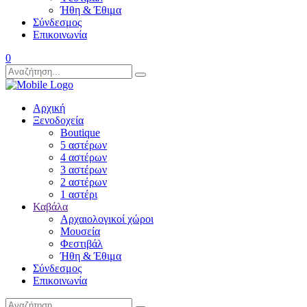
Ήθη & Έθιμα
Σύνδεσμος
Επικοινωνία
0
Αρχική
Ξενοδοχεία
Boutique
5 αστέρων
4 αστέρων
3 αστέρων
2 αστέρων
1 αστέρι
Καβάλα
Αρχαιολογικοί χώροι
Μουσεία
Φεστιβάλ
Ήθη & Έθιμα
Σύνδεσμος
Επικοινωνία