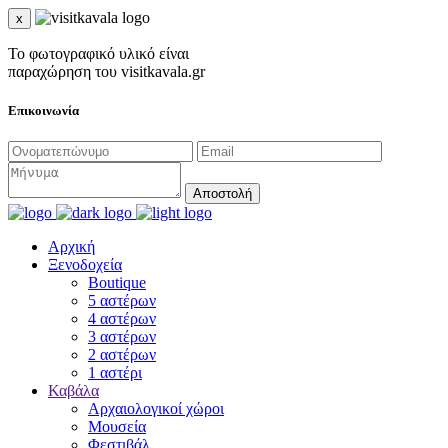
x
Το φωτογραφικό υλικό είναι
παραχώρηση του visitkavala.gr
Επικοινωνία
Αποστολή
Αρχική
Ξενοδοχεία
Boutique
5 αστέρων
4 αστέρων
3 αστέρων
2 αστέρων
1 αστέρι
Καβάλα
Αρχαιολογικοί χώροι
Μουσεία
Φεστιβάλ